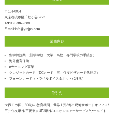
〒151-0051
東京都渋谷区千駄ヶ谷5-8-2
Tel:03-6384-2388
E-mail:info@yrcjpn.com
業務内容
留学斡旋業 （語学学校、大学、高校、専門学校の手続き）
海外傷害保険
eラーニング事業
クレジットカード（DCカード、三井住友ビザカード代理店）
フォーンカード（トラベルボイス＆ネット代理店）
取引先
世界11カ国、500校の教育機関、世界主要8都市現地サポートオフィス/
三井住友銀行/三菱東京UFJ銀行/ユニオンエアーサービス/ワールドト