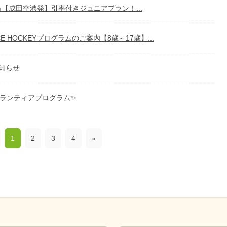
【成田空港発】引率付きジュニアプラン！...
ICE HOCKEYプログラムのご案内【8歳～17歳】...
知らせ
ボランティアプログラム✨
1
2
3
4
»