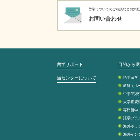
留学についてのご相談などお気軽
お問い合わせ
留学サポート
目的から選
当センターについて
語学留学
教師宅ホ
中学/高
大学正規
専門留学
語学プラ
海外ボラ
海外イン