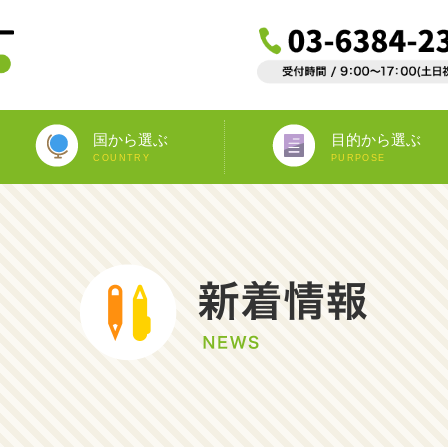
国から選ぶ
目的から選ぶ
COUNTRY
PURPOSE
ニュージーランド
オーストラリア
アイルランド
南アフリカ
アメリカ
イギリス
イタリア
スペイン
フランス
カナダ
マルタ
ドイツ
海外インターンシップ
ワーキングホリデー
教師宅ホームステイ
中学/高校正規留学
海外ボランティア
大学正規留学
語学プラスα
語学留学
専門留学
オペア