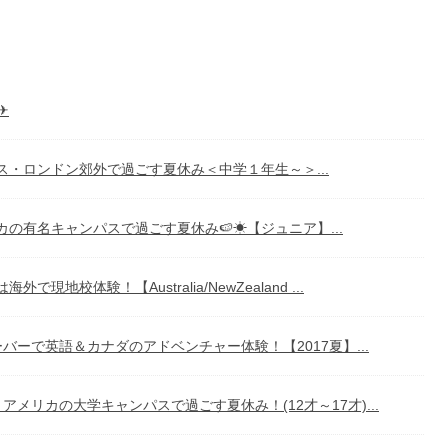
✈
ス・ロンドン郊外で過ごす夏休み＜中学１年生～＞...
カの有名キャンパスで過ごす夏休み🍉☀【ジュニア】...
外で現地校体験！【Australia/NewZealand ...
バーで英語＆カナダのアドベンチャー体験！【2017夏】...
アメリカの大学キャンパスで過ごす夏休み！(12才～17才)...