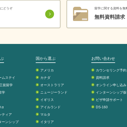
にどうぞ
留学に関する資料を無
無料資料請求
ぶ
国から選ぶ
お問い合わせ
アメリカ
カウンセリング予約
ームステイ
カナダ
資料請求
校正規留学
オーストラリア
オンライン申し込み
留学
ニュージーランド
インターンシップ仮
イギリス
ビザ申請サポート
スα
アイルランド
DS-160
ンティア
マルタ
ターンシップ
イタリア