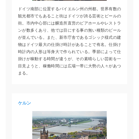
ドイツ南部に位置するバイエルン州の州都。世界有数の
観光都市でもあること街はドイツが誇る芸術とビールの
街。市内中心部には醸造所直営のビアホールやレストラ
ンが数多くあり、他では目にする事の無い種類のビール
が並んでいる。また、新市庁舎であるゴシック様式の建
物はドイツ最大の仕掛け時計があることで有名。仕掛け
時計内の人形は等身大で作られている。季節によって仕
掛けが稼動する時間が違うが、その素晴らしい芸術を一
目見ようと、稼働時間には広場一帯に大勢の人々があつ
まる。
ケルン