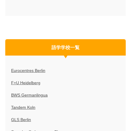
語学学校一覧
Eurocentres Berlin
F+U Heidelberg
BWS Germanlingua
Tandem Koln
GLS Berlin