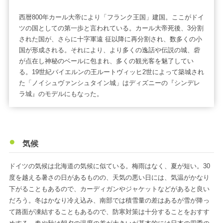
西暦800年カール大帝により「フランク王国」建国。ここがドイ
ツの国としての第一歩と言われている。カール大帝死後、3分割
された国が、さらに十字軍遠 征以降に再分割され、数多くの小
国が形成される。それにより、より多くの逸話や伝説の城、砦
が点在し神秘のベールに包まれ、多くの観光客を魅了してい
る。19世紀バイエルンの王ルートヴィッヒ2世によって築城され
た「ノイシュヴァンシュタイン城」はディズニーの『シンデレ
ラ城』のモデルにもなった。
気候
ドイツの気候は北海道の気候に似ている。梅雨はなく、夏が短い。30
度を越える暑さの日があるものの、天気の悪い日には、気温がかなり
下がることもあるので、カーディガンやジャケットなどがあると良い
だろう。冬はかなり冷え込み、南部では積雪量の差はあるが雪が降っ
て路面が凍結することもあるので、防寒対策は十分することをおすす