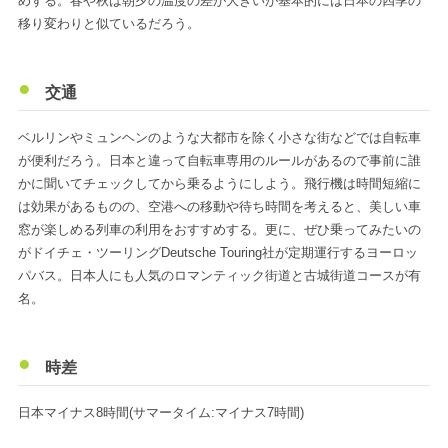
めする。春や秋は朝夕の温度の差が大きいが基本的には日本の四季の
移り変わりと似ているだろう。
交通
ベルリンやミュンヘンのような大都市を除く小さな街などでは自転車
が便利だろう。日本と違って自転車専用のルールがあるので事前に誰
かに聞いてチェックしてから乗るようにしよう。飛行機は時間短縮に
は効果があるものの、空港への移動や待ち時間を考えると、美しい車
窓が楽しめる列車の利用をおすすめする。更に、ぜひ乗ってみたいの
がドイチェ・ツーリングDeutsche Touring社が定期運行するヨーロッ
パバス。日本人にも人気のロマンティック街道と古城街道コースが有
名。
時差
日本マイナス8時間(サマータイム:マイナス7時間)