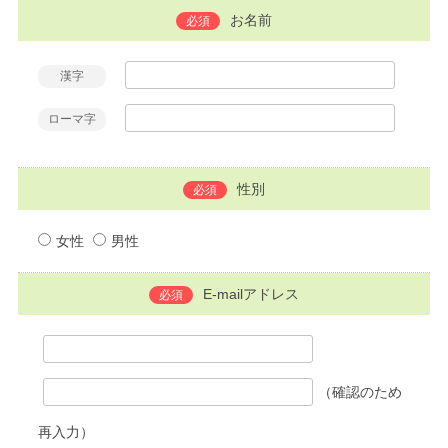
お名前
必須
漢字
ローマ字
性別
必須
女性
男性
E-mailアドレス
必須
（確認のため
再入力）