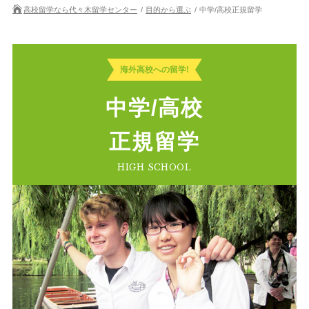
高校留学なら代々木留学センター
目的から選ぶ
中学/高校正規留学
海外高校への留学!
中学/高校
正規留学
HIGH SCHOOL