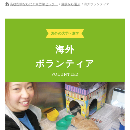
高校留学なら代々木留学センター
目的から選ぶ
海外ボランティア
海外の大学へ進学
海外
ボランティア
VOLUNTEER