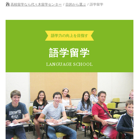
高校留学なら代々木留学センター
目的から選ぶ
語学留学
語学力の向上を目指す
語学留学
LANGUAGE SCHOOL