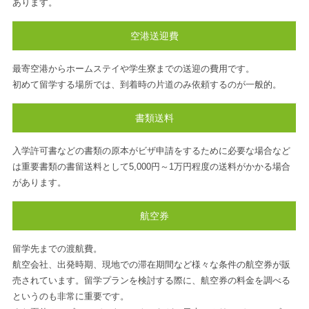
あります。
空港送迎費
最寄空港からホームステイや学生寮までの送迎の費用です。
初めて留学する場所では、到着時の片道のみ依頼するのが一般的。
書類送料
入学許可書などの書類の原本がビザ申請をするために必要な場合など
は重要書類の書留送料として5,000円～1万円程度の送料がかかる場合
があります。
航空券
留学先までの渡航費。
航空会社、出発時期、現地での滞在期間など様々な条件の航空券が販
売されています。留学プランを検討する際に、航空券の料金を調べる
というのも非常に重要です。