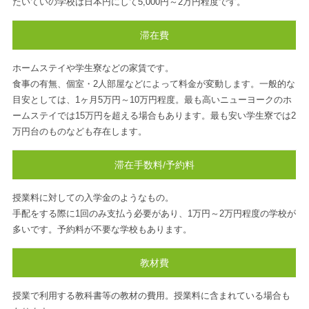
たいていの学校は日本円にして5,000円～2万円程度です。
滞在費
ホームステイや学生寮などの家賃です。
食事の有無、個室・2人部屋などによって料金が変動します。一般的な
目安としては、1ヶ月5万円～10万円程度。最も高いニューヨークのホ
ームステイでは15万円を超える場合もあります。最も安い学生寮では2
万円台のものなども存在します。
滞在手数料/予約料
授業料に対しての入学金のようなもの。
手配をする際に1回のみ支払う必要があり、1万円～2万円程度の学校が
多いです。予約料が不要な学校もあります。
教材費
授業で利用する教科書等の教材の費用。授業料に含まれている場合も