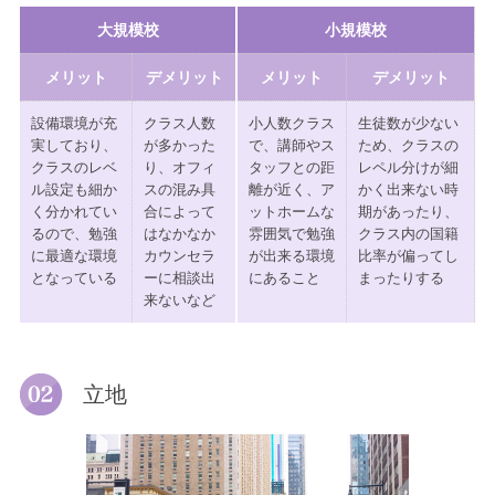
大規模校
小規模校
メリット
デメリット
メリット
デメリット
設備環境が充
クラス人数
小人数クラス
生徒数が少ない
実しており、
が多かった
で、講師やス
ため、クラスの
クラスのレベ
り、オフィ
タッフとの距
レペル分けが細
ル設定も細か
スの混み具
離が近く、ア
かく出来ない時
く分かれてい
合によって
ットホームな
期があったり、
るので、勉強
はなかなか
雰囲気で勉強
クラス内の国籍
に最適な環境
カウンセラ
が出来る環境
比率が偏ってし
となっている
ーに相談出
にあること
まったりする
来ないなど
立地