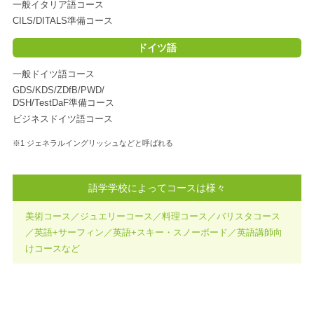
一般イタリア語コース
CILS/DITALS準備コース
ドイツ語
一般ドイツ語コース
GDS/KDS/ZDfB/PWD/
DSH/TestDaF準備コース
ビジネスドイツ語コース
※1 ジェネラルイングリッシュなどと呼ばれる
語学学校によってコースは様々
美術コース／ジュエリーコース／料理コース／バリスタコース
／英語+サーフィン／英語+スキー・スノーボード／英語講師向
けコースなど