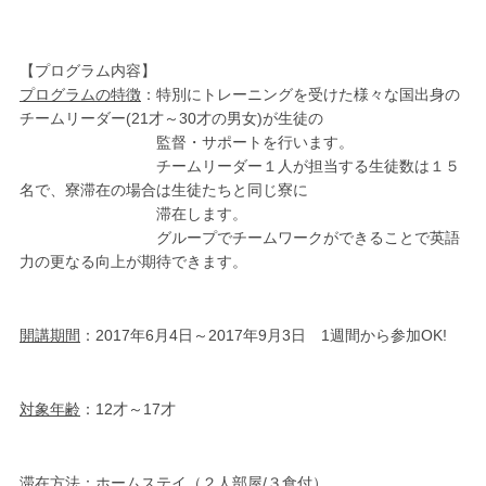
【プログラム内容】
プログラムの特徴
：特別にトレーニングを受けた様々な国出身の
チームリーダー(21才～30才の男女)が生徒の
監督・サポートを行います。
チームリーダー１人が担当する生徒数は１５
名で、寮滞在の場合は生徒たちと同じ寮に
滞在します。
グループでチームワークができることで英語
力の更なる向上が期待できます。
開講期間
：2017年6月4日～2017年9月3日 1週間から参加OK!
対象年齢
：12才～17才
滞在方法
：ホームステイ（２人部屋/３食付）