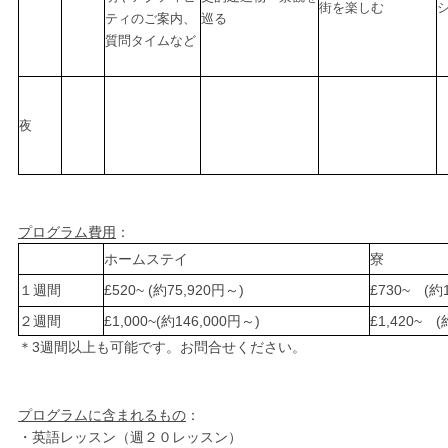
街を楽しむ
ティのご案内、
巡る
質問タイムなど
夜
プログラム費用
：
ホームステイ
寮
１週間
£520~ (約75,920円～)
£730~ (約
２週間
£1,000~(約146,000円～)
£1,420~ (
＊3週間以上も可能です。お問合せください。
プログラムに含まれるもの
：
・英語レッスン（週２０レッスン）