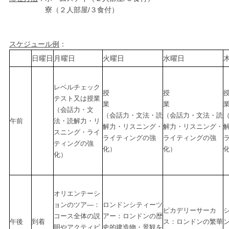
寮（２人部屋/３食付）
スケジュール例
：
日曜日
月曜日
火曜日
水曜日
レベルチェック
授
授
テスト又は授業
業
業
（会話力・
文
（会話力・文法・読
（会話力・文法・読
午前
法・読解力・リ
解力・リスニング・
解力・リスニング・
スニング・ライ
ライティングの強
ライティングの強
ティングの強
化）
化）
化）
オリエンテーシ
ョンのツア―：
ロンドンシティーツ
ピカデリーサーカ
コース全体の説
アー：ロンドンの歴
午後
到着
ス：ロンドンの繁華
明やアクティビ
史的建造物・景観を