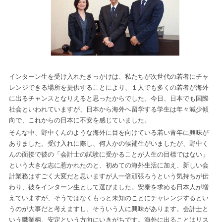
インターン生を受け入れたきっかけは、私たちが次世代の若者にチャ
レンジできる場所を提供することにより、１人でも多くの若者が海外
に出るチャンスとなりえると思ったからでした。今日、日本でも国際
社会といわれていますが、日本から海外へ留学する学生は年々減少傾
向で、これからの日本に不安を感じていました。
そんな中、野中くんのような海外に目を向けている若い青年に興味が
ありました。受け入れに際し、何人かの候補生がいましたが、野中く
んの面接で彼の「会計士の試験に受かることが人生の目標ではない」
という大きな志に惹かれたのと、初めての海外生活に加え、新しい会
計業務はすごく大変だと思いますが人一倍頑張ろうという気持ちが伝
わり、彼をインターン生として選びました。安泰を求める日本人が増
えていますが、そうではなくもっと未知のことにチャレンジするとい
うのが大事だと考えますし、そういう人に興味があります。会計士と
いう職業柄、安定という方向にいきがちです。海外に出ることはリス