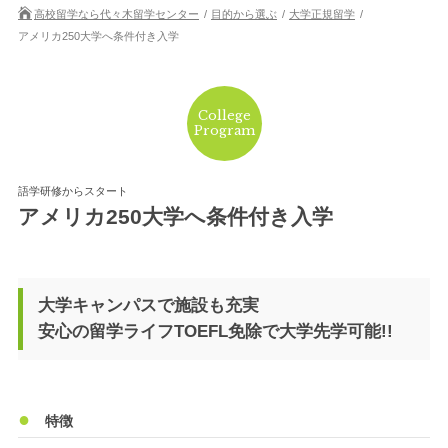
高校留学なら代々木留学センター
目的から選ぶ
大学正規留学
アメリカ250大学へ条件付き入学
College
Program
語学研修からスタート
アメリカ250大学へ条件付き入学
大学キャンパスで施設も充実
安心の留学ライフTOEFL免除で大学先学可能!!
特徴