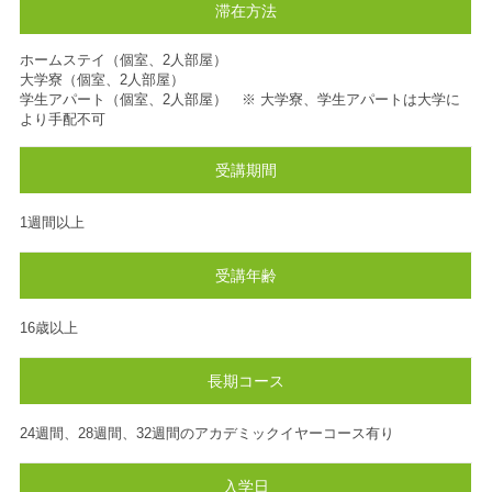
滞在方法
ホームステイ（個室、2人部屋）
大学寮（個室、2人部屋）
学生アパート（個室、2人部屋） ※ 大学寮、学生アパートは大学に
より手配不可
受講期間
1週間以上
受講年齢
16歳以上
長期コース
24週間、28週間、32週間のアカデミックイヤーコース有り
入学日