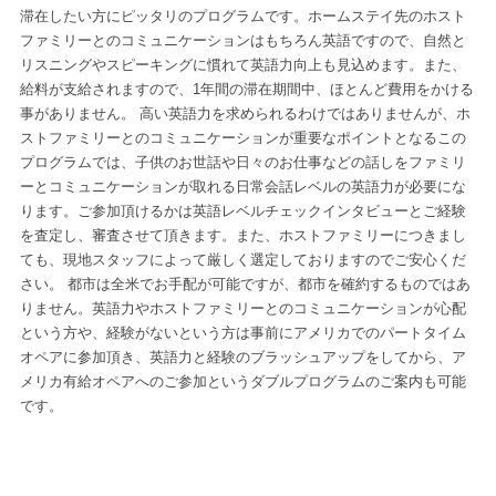
滞在したい方にピッタリのプログラムです。ホームステイ先のホスト
ファミリーとのコミュニケーションはもちろん英語ですので、自然と
リスニングやスピーキングに慣れて英語力向上も見込めます。また、
給料が支給されますので、1年間の滞在期間中、ほとんど費用をかける
事がありません。 高い英語力を求められるわけではありませんが、ホ
ストファミリーとのコミュニケーションが重要なポイントとなるこの
プログラムでは、子供のお世話や日々のお仕事などの話しをファミリ
ーとコミュニケーションが取れる日常会話レベルの英語力が必要にな
ります。ご参加頂けるかは英語レベルチェックインタビューとご経験
を査定し、審査させて頂きます。また、ホストファミリーにつきまし
ても、現地スタッフによって厳しく選定しておりますのでご安心くだ
さい。 都市は全米でお手配が可能ですが、都市を確約するものではあ
りません。英語力やホストファミリーとのコミュニケーションが心配
という方や、経験がないという方は事前にアメリカでのパートタイム
オペアに参加頂き、英語力と経験のブラッシュアップをしてから、ア
メリカ有給オペアへのご参加というダブルプログラムのご案内も可能
です。