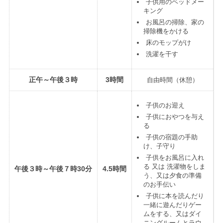
子供用のベッドメー
キング
お風呂の掃除、家の
掃除機をかける
床のモップがけ
洗濯を干す
正午～午後３時
3時間
自由時間（休憩）
子供のお迎え
子供におやつを与え
る
子供の宿題の手助
け、子守り
子供をお風呂に入れ
る 又は 洗濯物をしま
午後３時～午後７時30分
4.5時間
う、又は夕食の準備
のお手伝い
子供に本を読んだり
一緒に遊んだりゲー
ムをする、又はダイ
ニングルームとラウ