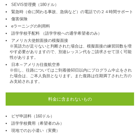
SEVIS管理費（180ドル）
緊急時（命に関わる事故、急病など）の電話での２４時間サポート
傷害保険
eラーニングの利用料
語学学校手配料 （語学学校への通学希望者のみ）
アメリカ大使館面接の模擬面接
※英語力が足りないと判断された場合は、模擬面接の練習回数を増
やす必要がありますので、別途レッスン代をご請求させて頂く可能
性があります。
日本～アメリカ往復航空券
※但し、往路についてはご到着後60日以内にプログラム中止をされ
た場合は、ご本人負担となります。また復路は任期満了された方の
み支給されます。
料金に含まれないもの
ビザ申請料（160ドル）
語学学校費用（希望者のみ）
現地でのお小遣い（実費）