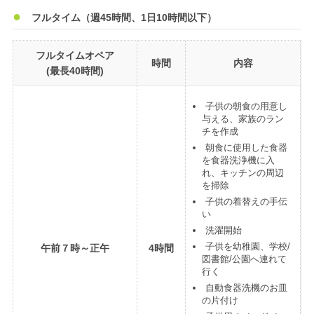
フルタイム（週45時間、1日10時間以下）
フルタイムオペア
時間
内容
(最長40時間)
子供の朝食の用意し
与える、家族のラン
チを作成
朝食に使用した食器
を食器洗浄機に入
れ、キッチンの周辺
を掃除
子供の着替えの手伝
い
洗濯開始
子供を幼稚園、学校/
午前７時～正午
4時間
図書館/公園へ連れて
行く
自動食器洗機のお皿
の片付け