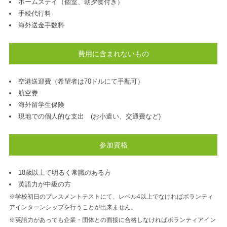
ホームステイ（個室、朝夕食付き）
手続代行料
海外送金手数料
費用に含まれないもの
空港送迎費（希望者は70ドルにて手配可）
航空券
海外留学生保険
現地での個人的な支出 (お小遣い、交通費など)
参加資格
18歳以上で明るく常識のある方
英語力が中級の方
※学校初日のプレスメントテストにて、レベル4以上でなければボランティ
アインターンシップを行うことが出来ません。
※英語力があっても企業・団体との面接に合格しなければボランティアイン