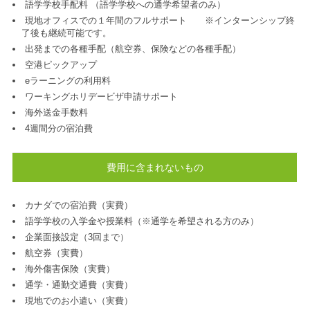
語学学校手配料 （語学学校への通学希望者のみ）
現地オフィスでの１年間のフルサポート ※インターンシップ終
了後も継続可能です。
出発までの各種手配（航空券、保険などの各種手配）
空港ピックアップ
eラーニングの利用料
ワーキングホリデービザ申請サポート
海外送金手数料
4週間分の宿泊費
費用に含まれないもの
カナダでの宿泊費（実費）
語学学校の入学金や授業料（※通学を希望される方のみ）
企業面接設定（3回まで）
航空券（実費）
海外傷害保険（実費）
通学・通勤交通費（実費）
現地でのお小遣い（実費）