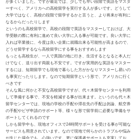
が多くいました。ですが最近では、少しでも早い段階で英語をマスタ
ーすべく、
アメリカへの高校留学
を実行する人が多いです。どうして
大学ではなく、高校の段階で留学するかと言うと、より将来が有利に
なるからだったりします
というのも高校留学で、高校の段階で英語をマスターしておけば、大
学受験の際に有利に進めて良い大学に入る事が可能です。良い大学に
入れば卒業後に、今度は良い企業に就職出来る可能性が高まるので、
どうせ留学するなら高校留学にする事をおすすめします
もっとも高校生が、一人で異国の地に行き、生活するとなると本人だ
けでなく、送り出す両親も不安です。ですが実用的な英語をマスター
するには、短期留学でも現地で暮らした方がかなりマスターし易いの
も事実だったりします。なので短期留学という形で、アメリカに行く
べきです
そんな風に何かと不安な高校留学ですが、代々木留学センターを利用
して準備する事で、不安を軽減する事が出来ます。というのも代々木
留学センターでは、現地の学校の手配や滞在先の手配は勿論、航空券
の手配やビザ申請のサポート等、様々な形で留学前に必要な準備をサ
ポートしてくれるのです
しかも留学中も、現地オフィスで24時間サポートを受ける事が可能な
サービスも用意されています。なので現地で何らかのトラブルや悩み
が生じた場合でも、心強いです。更に保護者サポートも充実してお