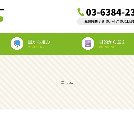
国から選ぶ
目的から選ぶ
COUNTRY
PURPOSE
ニュージーランド
オーストラリア
アイルランド
南アフリカ
アメリカ
イギリス
イタリア
スペイン
フランス
カナダ
マルタ
ドイツ
海外インターンシップ
ワーキングホリデー
教師宅ホームステイ
中学/高校正規留学
海外ボランティア
大学正規留学
語学プラスα
語学留学
専門留学
オペア
コラム