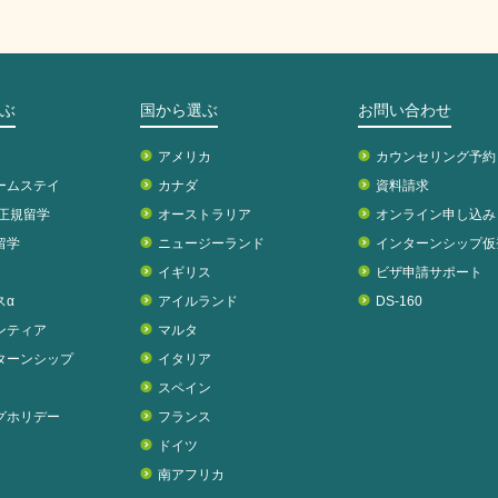
ぶ
国から選ぶ
お問い合わせ
アメリカ
カウンセリング予約
ームステイ
カナダ
資料請求
校正規留学
オーストラリア
オンライン申し込み
留学
ニュージーランド
インターンシップ仮
イギリス
ビザ申請サポート
スα
アイルランド
DS-160
ンティア
マルタ
ターンシップ
イタリア
スペイン
グホリデー
フランス
ドイツ
南アフリカ