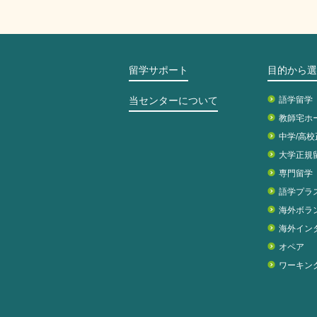
留学サポート
目的から選
当センターについて
語学留学
教師宅ホ
中学/高
大学正規
専門留学
語学プラ
海外ボラ
海外イン
オペア
ワーキン