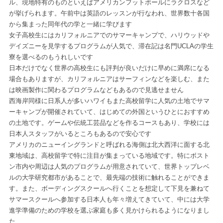
ル、現地特有のものといえばアメリカンフットボールにラクロスなど
が挙げられます。午前中は英語のレッスンが行なわれ、世界数十各国
から集まった同年代の学と一緒に学びます
女子高校生にはカリフォルニアでのサマーキャンプで、ハリウッドや
デイズニーを見学するプログラムが人気で、滞在記は名門UCLAの学生
寮を選べるのもうれしいです
日本だけでなく世界の高校生にも評判が良いだけに早めに満席になる
場合もありますが、カリフォルニアはサーフィンなどを楽しむ、また
は映画製作に関わるプログラムなどもあるので見逃せません
西海岸同様に日系人が多いハワイもまた高校留学に人気の土地でサマ
ーキャンプが開催されていて、はじめての外国というひとにおすすめ
の土地です。ゲームや伝統工芸品などを作るコースもあり、学校には
日本人スタッフがいるところもあるので安心です
アメリカのニューイングランドと呼ばれる海側は北大西洋に面する北
東地域は、高校留学で特に注目が集まっている地域です。特にボスト
ン市内や周辺は人気のプログラムが用意されていて、世界トップレベ
ルの大学研究都市があることで、最先端の技術に触れることができま
す。また、ボーディングスクールへ行くことを想定して下見を兼ねて
サマースクールへ参加する日本人も年々増えてきていて、中には大学
進学準備のための学校を選ぶ家庭も多く見かけられるようになりまし
た