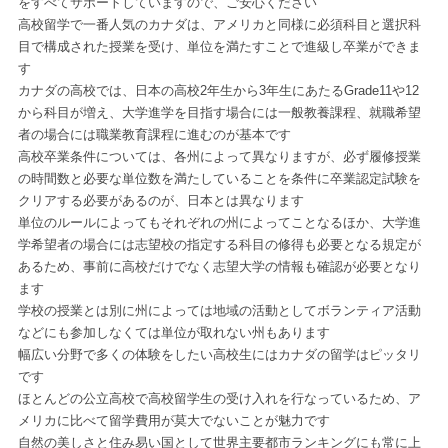
をすべてサポートしていますので、ご安心ください
高校留学で一番人気のカナダ
は、アメリカと同様に必須科目と選択科
目で構成された授業を受け、単位を満たすことで進級し卒業ができま
す
カナダの高校では、日本の高校2年生から3年生にあたるGrade11や12
から科目が増え、大学進学を目指す場合には一般教養課程、就職希望
者の場合には職業教育課程に進むのが基本です
高校卒業条件については、各州によって異なりますが、必ず履修授業
の時間数と必要な単位数を満たしていることを条件に卒業認定試験を
クリアする必要があるのが、日本とは異なります
単位のルールによってもそれぞれの州によってことなるほか、大学進
学希望者の場合には志望校の指定する科目の修得も必要となる規定が
あるため、事前に高校だけでなく志望大学の情報も確認が必要となり
ます
学校の授業とは別に州によっては地域の活動としてボランティア活動
などにも参加しなくては単位が取れない州もあります
幅広い分野で多くの体験をしたい高校生にはカナダの留学はピッタリ
です
ほとんどの公立高校で高校留学生の受け入れを行なっているため、ア
メリカに比べて留学費用が莫大でないことが魅力です
自然の美しさと住み易い国として世界主要都市ランキングにも常に上