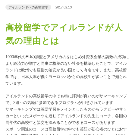
アイルランドへの高校留学
2017.02.13
高校留学でアイルランドが人
気の理由とは
1990年代のEUの加盟とアメリカのをはじめ外資系企業の誘致の成功に
より経済力が増すと同事に格差のない社会を構築したことで、アイル
ランドは欧州でも屈指の治安が良い国として有名です。また、高校留
学では、日本人率が低くヨーロッパからの高校生が多いことで知られ
ています。
アイルランドの高校留学の中でも特に評判が良いのがサマーキャンプ
で、2週～の気軽に参加できるプログラムが用意されています
サマーキャンプでは英語学習をメインとしたものからラグビーやサッ
カーといったスポーツを通じてアイルランドの先生にコーチ、各国の
同年代の高校生と親交を深めることができるコースがあります
スポーツ関連のコースは高校留学の中でも英語が初心者のひとにおす