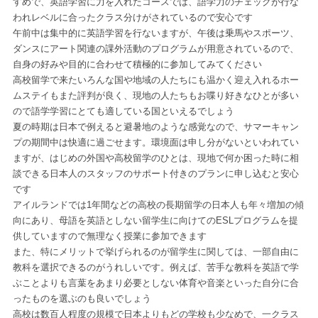
すめで、英語学習に力を入れたコースでは、語学力のチェックが行な
われレベルに合ったクラス分けがされているので安心です
午前中は集中的に英語学習を行ないますが、午後は乗馬やスポーツ、
ダンスにアート関連の課外活動のプログラムが用意されているので、
自身の好みや目的に合わせて積極的に参加してみてください
高校留学で来たいろんな国や地域の人たちにも温かく迎え入れるホー
ムステイもまた評判が良く、現地の人たちもお喋り好きなひとが多い
ので語学学習にとても適している国といえるでしょう
夏の時期は日本で例えると避暑地のような感覚なので、サマーキャン
プの期間中は快適に過ごせます。環境面は申し分がないといわれてい
ますが、はじめの外国や高校留学のひとは、現地で何か困った時に相
談できる日本人のスタッフのサポート付きのプランに申し込むと安心
です
アイルランドでは1年間などの高校の長期留学の日本人も年々増加の傾
向にあり、母語を英語としない留学生に向けてのESLプログラムを提
供していますので無理なく授業に参加できます
また、特にメリットで挙げられるのが留学生に関しては、一部自由に
教科を選択できるのがうれしいです。例えば、苦手な教科を英語で学
ぶことよりも言葉をあまり必要としない体育や音楽といった自分に合
ったものを選ぶのも良いでしょう
高校は数百人程度の規模で日本よりもどの学校も少なめで、一クラス