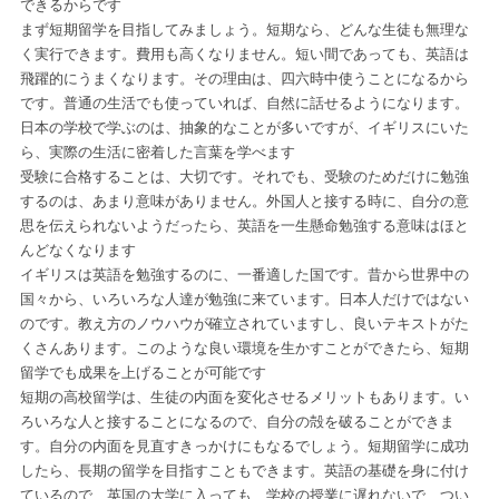
できるからです
まず短期留学を目指してみましょう。短期なら、どんな生徒も無理な
く実行できます。費用も高くなりません。短い間であっても、英語は
飛躍的にうまくなります。その理由は、四六時中使うことになるから
です。普通の生活でも使っていれば、自然に話せるようになります。
日本の学校で学ぶのは、抽象的なことが多いですが、イギリスにいた
ら、実際の生活に密着した言葉を学べます
受験に合格することは、大切です。それでも、受験のためだけに勉強
するのは、あまり意味がありません。外国人と接する時に、自分の意
思を伝えられないようだったら、英語を一生懸命勉強する意味はほと
んどなくなります
イギリスは英語を勉強するのに、一番適した国です。昔から世界中の
国々から、いろいろな人達が勉強に来ています。日本人だけではない
のです。教え方のノウハウが確立されていますし、良いテキストがた
くさんあります。このような良い環境を生かすことができたら、短期
留学でも成果を上げることが可能です
短期の高校留学は、生徒の内面を変化させるメリットもあります。い
ろいろな人と接することになるので、自分の殻を破ることができま
す。自分の内面を見直すきっかけにもなるでしょう。短期留学に成功
したら、長期の留学を目指すこともできます。英語の基礎を身に付け
ているので、英国の大学に入っても、学校の授業に遅れないで、つい