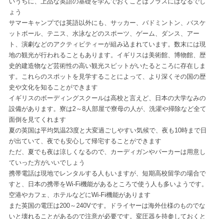
いうちに、上品な英語の基礎を学んでおくことはプラスにはなるでし
ょう
サマーキャンプでは英語以外にも、サッカー、バドミントン、バスケ
ットボール、テニス、水泳などのスポーツ、ゲーム、ダンス、アー
ト、演劇などのアクティビティーが組み込まれています。数末には現
地の観光が行われることもあります。イギリスは美術館、博物館、歴
史的建造物など芸術性の高い観光スピットがいたるところに存在しま
す。これらのスポットを見学することによって、より深くその国の歴
史や文化を知ることができます
イギリスのボーディングスクールは高校と言えど、日本の大学なみの
設備があります。寮は2～8人部屋で寮母の人が、洗濯や掃除など全て
面倒を見てくれます
夏の英国は平均気温23度と大変過ごしやすい気候で、夜も10時まで日
が出ていて、夜でも安心して帰宅することができます
ただ、夏でも夜は涼しくなるので、カーディガンやパーカーは用意し
ていった方がいいでしょう
携帯電話は現地でレンタルする人もいますが、短期高校留学の場合で
すと、日本の携帯をWi-Fi機能があるところで使う人も多いようです。
空港やカフェ、ホテルなどにWi-Fi機能があります
また英国の電圧は200～240Vです。ドライヤーは海外仕様のものでな
いと壊れることがあるので注意が必要です。変圧器を持参しておくと