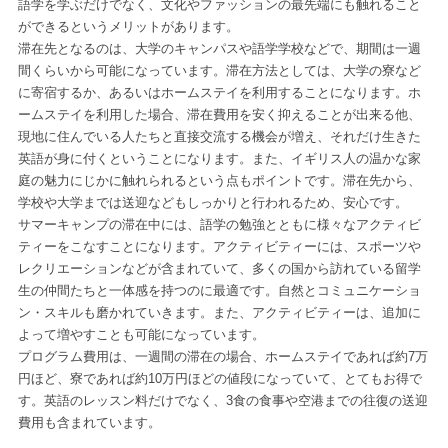
語学を学ぶだけでなく、文化やファッションの最先端にも触れること
ができるというメリットがあります。
滞在先となるのは、大学のキャンパスや語学学校などで、期間は一週
間くらいから可能になっています。滞在方法としては、大学の寮など
に寄宿するか、あるいはホームステイを利用することになります。ホ
ームステイを利用した場合、滞在費用を安く抑えることが出来る他、
現地に住んでいる人たちと直接交流する機会が増え、それだけ生きた
英語が身に付くということになります。また、イギリス人の温かな家
庭の魅力にじかに触れられるという点もポイントです。滞在先から、
学校や大学までは送迎などもしっかりと行われるため、安心です。
サマーキャンプの滞在中には、語学の勉強とともに様々なアクティビ
ティーをこなすことになります。アクティビティーには、スポーツや
レクリエーションなどが含まれていて、多くの国から訪れている留学
生の仲間たちと一体感を持つのに最適です。自然とコミュニケーショ
ン・スキルも磨かれていきます。また、アクティビティーは、追加に
よって増やすことも可能になっています。
プログラム費用は、一週間の滞在の場合、ホームステイであれば約7万
円ほど、寮であれば約10万円ほどの値段になっていて、とてもお得で
す。英語のレッスン料だけでなく、3食の食事や空港までの往復の送迎
費用も含まれています。