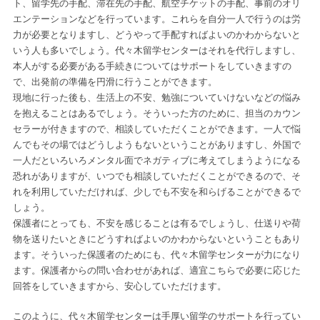
ト、留学先の手配、滞在先の手配、航空チケットの手配、事前のオリ
エンテーションなどを行っています。これらを自分一人で行うのは労
力が必要となりますし、どうやって手配すればよいのかわからないと
いう人も多いでしょう。代々木留学センターはそれを代行しますし、
本人がする必要がある手続きについてはサポートをしていきますの
で、出発前の準備を円滑に行うことができます。
現地に行った後も、生活上の不安、勉強についていけないなどの悩み
を抱えることはあるでしょう。そういった方のために、担当のカウン
セラーが付きますので、相談していただくことができます。一人で悩
んでもその場ではどうしようもないということがありますし、外国で
一人だといろいろメンタル面でネガティブに考えてしまうようになる
恐れがありますが、いつでも相談していただくことができるので、そ
れを利用していただければ、少しでも不安を和らげることができるで
しょう。
保護者にとっても、不安を感じることは有るでしょうし、仕送りや荷
物を送りたいときにどうすればよいのかわからないということもあり
ます。そういった保護者のためにも、代々木留学センターが力になり
ます。保護者からの問い合わせがあれば、適宜こちらで必要に応じた
回答をしていきますから、安心していただけます。
このように、代々木留学センターは手厚い留学のサポートを行ってい