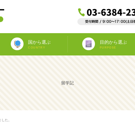
国から選ぶ
目的から選ぶ
COUNTRY
PURPOSE
ニュージーランド
オーストラリア
アイルランド
南アフリカ
アメリカ
イギリス
イタリア
スペイン
フランス
カナダ
マルタ
ドイツ
海外インターンシップ
ワーキングホリデー
教師宅ホームステイ
中学/高校正規留学
海外ボランティア
大学正規留学
語学プラスα
語学留学
専門留学
オペア
留学記
ました。