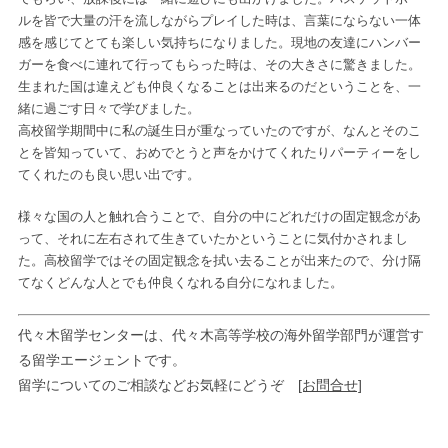
ルを皆で大量の汗を流しながらプレイした時は、言葉にならない一体
感を感じてとても楽しい気持ちになりました。現地の友達にハンバー
ガーを食べに連れて行ってもらった時は、その大きさに驚きました。
生まれた国は違えども仲良くなることは出来るのだということを、一
緒に過ごす日々で学びました。
高校留学期間中に私の誕生日が重なっていたのですが、なんとそのこ
とを皆知っていて、おめでとうと声をかけてくれたりパーティーをし
てくれたのも良い思い出です。
様々な国の人と触れ合うことで、自分の中にどれだけの固定観念があ
って、それに左右されて生きていたかということに気付かされまし
た。高校留学ではその固定観念を拭い去ることが出来たので、分け隔
てなくどんな人とでも仲良くなれる自分になれました。
代々木留学センターは、代々木高等学校の海外留学部門が運営す
る留学エージェントです。
留学についてのご相談などお気軽にどうぞ
[お問合せ]