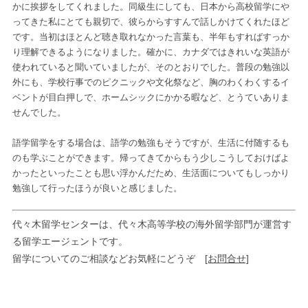
かに挨拶をしてくれました。同級生にしても、日本から高校留学にや
ってきた私にとても親切で、彼らからすすんで話しかけてくれたほど
です。当初はほとんど聴き取れなかった言葉も、半年もすればすっか
り理解できるようになりました。確かに、カナダではきれいな英語が
使われていると聞いていましたが、そのとおりでした。普段の勉強以
外にも、学校行事でのピクニックや文化祭など、胸のわくわくするイ
ベントが目白押しで、ホームシックにかかる暇など、とうていありま
せんでした。
語学留学をする場合は、語学の勉強もそうですが、生活に付随するも
のも学ぶことができます。帰ってきてからもう少しこうしておけばよ
かったといったことも思い浮かんだため、生活面についてもしっかり
勉強して行ったほうが良いと感じました。
代々木留学センターは、代々木高等学校の海外留学部門が運営す
る留学エージェントです。
留学についてのご相談などお気軽にどうぞ
[お問合せ]