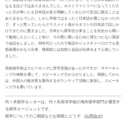
なえるほどではありませんでした。ホストファミリーになってくださ
った方が幸いにも日本語が多少理解してくれたので生活に困ることは
ありませんでした。しかし学校ではまったく日本語が通じなかったの
で、ずっと黙っていたらクラスメイト達がカタコトの日本語で話しか
けてきたのに驚きました。日本から留学生が来ることを先生から聞い
て勉強したということ知り、その恩に報いるために僕もつたない英語
で会話をしました。同年代だったので単語やジェスチャーだけでも意
思疎通がかなり出来、帰国前には自然と会話が出来るまで上達してい
ました。
高校留学前はスピーキングに苦手意識があったのですが、サマーキャ
ンプの体験を通して、スピーキング力が上がりました。帰国してから
は、外国人の観光客を案内するボランティア活動に参加し、スピーキ
ング力を磨いています。
代々木留学センターは、代々木高等学校の海外留学部門が運営す
る留学エージェントです。
留学についてのご相談などお気軽にどうぞ
[お問合せ]