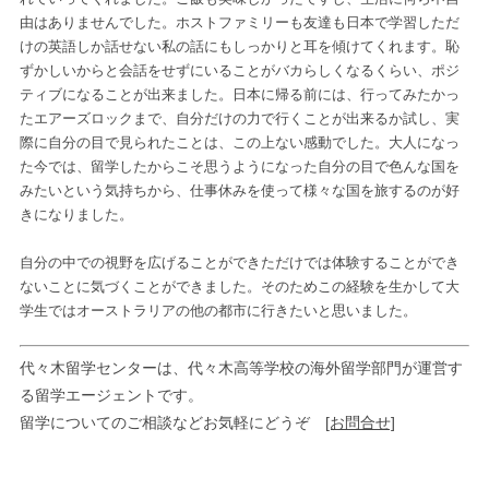
由はありませんでした。ホストファミリーも友達も日本で学習しただ
けの英語しか話せない私の話にもしっかりと耳を傾けてくれます。恥
ずかしいからと会話をせずにいることがバカらしくなるくらい、ポジ
ティブになることが出来ました。日本に帰る前には、行ってみたかっ
たエアーズロックまで、自分だけの力で行くことが出来るか試し、実
際に自分の目で見られたことは、この上ない感動でした。大人になっ
た今では、留学したからこそ思うようになった自分の目で色んな国を
みたいという気持ちから、仕事休みを使って様々な国を旅するのが好
きになりました。
自分の中での視野を広げることができただけでは体験することができ
ないことに気づくことができました。そのためこの経験を生かして大
学生ではオーストラリアの他の都市に行きたいと思いました。
代々木留学センターは、代々木高等学校の海外留学部門が運営す
る留学エージェントです。
留学についてのご相談などお気軽にどうぞ
[お問合せ]