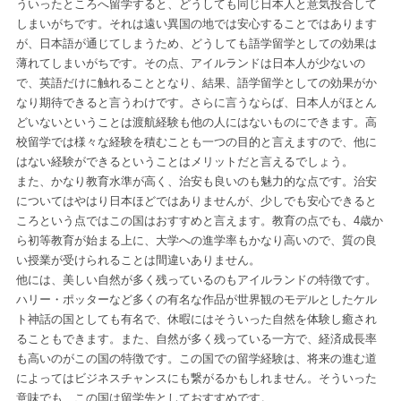
ういったところへ留学すると、どうしても同じ日本人と意気投合して
しまいがちです。それは遠い異国の地では安心することではあります
が、日本語が通じてしまうため、どうしても語学留学としての効果は
薄れてしまいがちです。その点、アイルランドは日本人が少ないの
で、英語だけに触れることとなり、結果、語学留学としての効果がか
なり期待できると言うわけです。さらに言うならば、日本人がほとん
どいないということは渡航経験も他の人にはないものにできます。高
校留学では様々な経験を積むことも一つの目的と言えますので、他に
はない経験ができるということはメリットだと言えるでしょう。
また、かなり教育水準が高く、治安も良いのも魅力的な点です。治安
についてはやはり日本ほどではありませんが、少しでも安心できると
ころという点ではこの国はおすすめと言えます。教育の点でも、4歳か
ら初等教育が始まる上に、大学への進学率もかなり高いので、質の良
い授業が受けられることは間違いありません。
他には、美しい自然が多く残っているのもアイルランドの特徴です。
ハリー・ポッターなど多くの有名な作品が世界観のモデルとしたケル
ト神話の国としても有名で、休暇にはそういった自然を体験し癒され
ることもできます。また、自然が多く残っている一方で、経済成長率
も高いのがこの国の特徴です。この国での留学経験は、将来の進む道
によってはビジネスチャンスにも繋がるかもしれません。そういった
意味でも、この国は留学先としておすすめです。