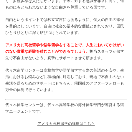
く、多種多様な人たちがいます。平等に対する意識が非常に高く、何
ものにもとらわれないような自由さを尊重している国です。
自由というポイントでは独立宣言にもあるように、個人の自由の確保
を目的としています。自由は社会の基本的な価値とされており、国民
ひとりひとりに深く結びつけられています。
アメリカに高校留学や語学留学をすることで、人生においてかけがい
のない貴重な経験を積むことができるでしょう。
担当スタッフが留学
先で不自由がないよう、真摯にサポートさせて頂きます。
代々木留学センターは高校留学や語学留学する際の英語の不安や、生
活におけるお悩みなどに積極的に対応しており、現地で不自由のない
生活を送るためのサポートはもちろん、帰国後のアフターフォローも
万全の体制で行っています。
代々木留学センターは、代々木高等学校の海外留学部門が運営する留
学エージェントです。
アメリカ高校留学の詳細はこちら