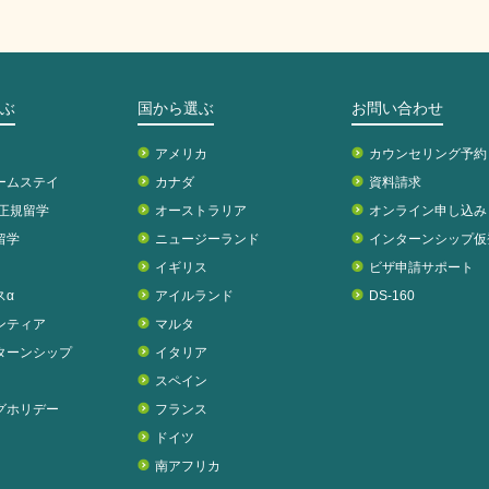
ぶ
国から選ぶ
お問い合わせ
アメリカ
カウンセリング予約
ームステイ
カナダ
資料請求
校正規留学
オーストラリア
オンライン申し込み
留学
ニュージーランド
インターンシップ仮
イギリス
ビザ申請サポート
スα
アイルランド
DS-160
ンティア
マルタ
ターンシップ
イタリア
スペイン
グホリデー
フランス
ドイツ
南アフリカ