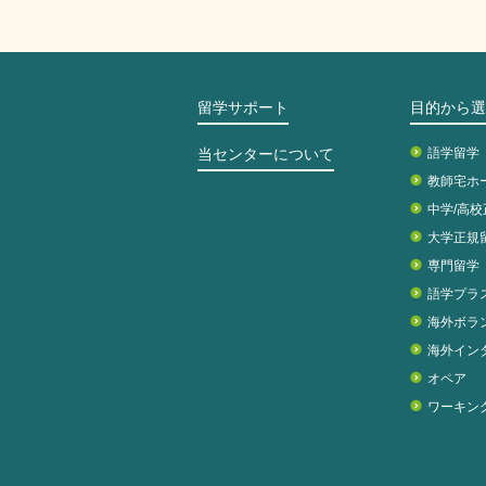
留学サポート
目的から選
当センターについて
語学留学
教師宅ホ
中学/高
大学正規
専門留学
語学プラ
海外ボラ
海外イン
オペア
ワーキン