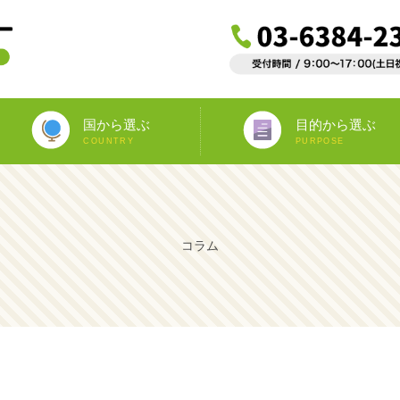
国から選ぶ
目的から選ぶ
COUNTRY
PURPOSE
ニュージーランド
オーストラリア
アイルランド
南アフリカ
アメリカ
イギリス
イタリア
スペイン
フランス
カナダ
マルタ
ドイツ
海外インターンシップ
ワーキングホリデー
教師宅ホームステイ
中学/高校正規留学
海外ボランティア
大学正規留学
語学プラスα
語学留学
専門留学
オペア
コラム