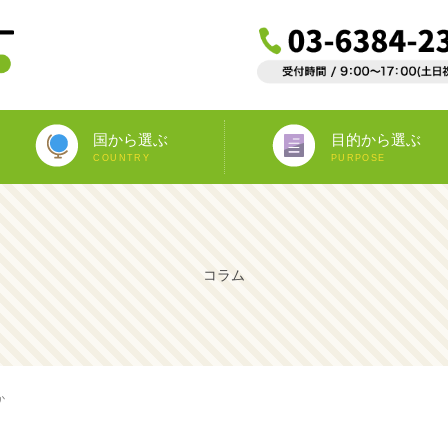
国から選ぶ
目的から選ぶ
COUNTRY
PURPOSE
ニュージーランド
オーストラリア
アイルランド
南アフリカ
アメリカ
イギリス
イタリア
スペイン
フランス
カナダ
マルタ
ドイツ
海外インターンシップ
ワーキングホリデー
教師宅ホームステイ
中学/高校正規留学
海外ボランティア
大学正規留学
語学プラスα
語学留学
専門留学
オペア
コラム
か