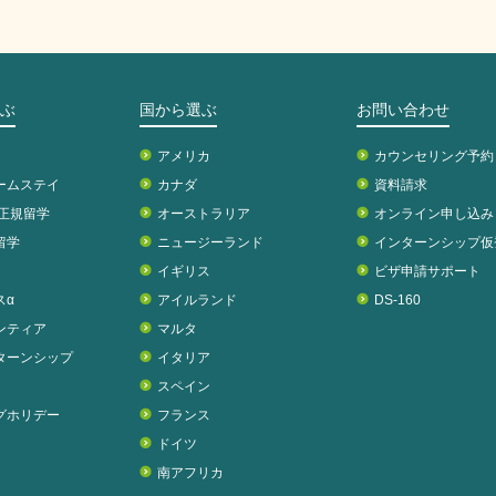
ぶ
国から選ぶ
お問い合わせ
アメリカ
カウンセリング予約
ームステイ
カナダ
資料請求
校正規留学
オーストラリア
オンライン申し込み
留学
ニュージーランド
インターンシップ仮
イギリス
ビザ申請サポート
スα
アイルランド
DS-160
ンティア
マルタ
ターンシップ
イタリア
スペイン
グホリデー
フランス
ドイツ
南アフリカ