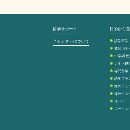
留学サポート
目的から選
当センターについて
語学留学
教師宅ホ
中学/高
大学正規
専門留学
語学プラ
海外ボラ
海外イン
オペア
ワーキン