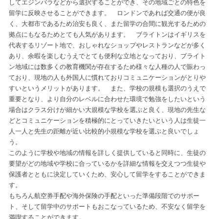
してエジンバラなどから選択することができ、その地域ごとの特色を
留学に反映させることができます。 ロンドンであれば交通の便が良
く、大都市であるため治安も良く、また留学の合間に観光するための
拠点にもなるためとても人気があります。 ブライトンはイギリスを
代表するリゾート地で、おしゃれなショップやレストランなどが多く
あり、余暇を楽しむうえでとても便利な立地となっており、ブライト
ン地域には数多くの教育機関が存在するため様々な人種の人で賑わっ
ており、現地の人も外国人に慣れておりコミュニケーションがとりや
すいというメリットがあります。 また、学校の規模も選択のうえで
重要となり、より自分のレベルに合わせた環境で勉強をしたいという
場合はクラス分けが細かい大規模な学校を選ぶと良く、現地の先生な
どとコミュニケーションを積極的にとっていきたいという人は生徒一
人一人と先生の距離が近い比較的小規模な学校を選ぶと良いでしょ
う。
このように学校や地域の情報を詳しく提供していると同時に、生徒の
要望がどの地域や学校に合っているかを詳細な情報を交えつつ生徒や
保護者とともに決定していくため、安心して留学をすることができま
す。
もちろん航空券手配や海外保険の手配といった準備段階でのサポー
ト、そして留学中のサポートもおこなっているため、不安なく留学を
満喫することができます。