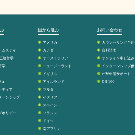
ぶ
国から選ぶ
お問い合わせ
アメリカ
カウンセリング予約
ームステイ
カナダ
資料請求
校正規留学
オーストラリア
オンライン申し込み
留学
ニュージーランド
インターンシップ仮
イギリス
ビザ申請サポート
スα
アイルランド
DS-160
ンティア
マルタ
ターンシップ
イタリア
スペイン
グホリデー
フランス
ドイツ
南アフリカ