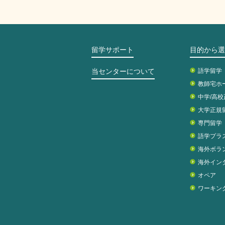
留学サポート
目的から選
当センターについて
語学留学
教師宅ホ
中学/高
大学正規
専門留学
語学プラ
海外ボラ
海外イン
オペア
ワーキン