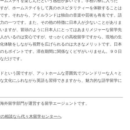
ームステイを楽しんだという感想が多いです。学校の寮に入った
すが、ホームステイをして真のホスピタリティーを体験することは
です。それから、アイルランドは独自の音楽や芸術も有名です。語
力の一つです。また、その他の特徴に日本人が少ないことがありま
いますが、冒頭のように日本人にとってはあまりメジャーな留学先
人がいるのは安心ですが、せっかくの高校留学ですから、現地の生
化体験をしながら視野を広げられるのは大きなメリットです。日本
のもポイントです。滞在期間に関係なくビザがいりません。９０日
なだけです。
ドという国ですが、アットホームな雰囲気でフレンドリーな人々と
な文化にふれながら英語も習得できますから、魅力的な語学留学に
海外留学部門が運営する留学エージェントです。
学の相談なら代々木留学センターへ