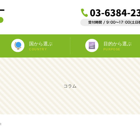
国から選ぶ
目的から選ぶ
COUNTRY
PURPOSE
ニュージーランド
オーストラリア
アイルランド
南アフリカ
アメリカ
イギリス
イタリア
スペイン
フランス
カナダ
マルタ
ドイツ
海外インターンシップ
ワーキングホリデー
教師宅ホームステイ
中学/高校正規留学
海外ボランティア
大学正規留学
語学プラスα
語学留学
専門留学
オペア
コラム
学