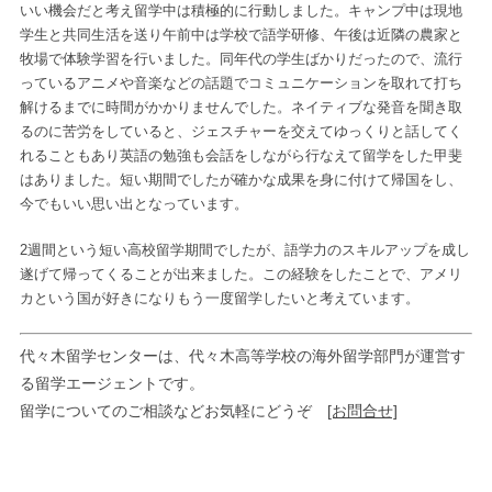
いい機会だと考え留学中は積極的に行動しました。キャンプ中は現地
学生と共同生活を送り午前中は学校で語学研修、午後は近隣の農家と
牧場で体験学習を行いました。同年代の学生ばかりだったので、流行
っているアニメや音楽などの話題でコミュニケーションを取れて打ち
解けるまでに時間がかかりませんでした。ネイティブな発音を聞き取
るのに苦労をしていると、ジェスチャーを交えてゆっくりと話してく
れることもあり英語の勉強も会話をしながら行なえて留学をした甲斐
はありました。短い期間でしたが確かな成果を身に付けて帰国をし、
今でもいい思い出となっています。
2週間という短い高校留学期間でしたが、語学力のスキルアップを成し
遂げて帰ってくることが出来ました。この経験をしたことで、アメリ
カという国が好きになりもう一度留学したいと考えています。
代々木留学センターは、代々木高等学校の海外留学部門が運営す
る留学エージェントです。
留学についてのご相談などお気軽にどうぞ
[お問合せ]