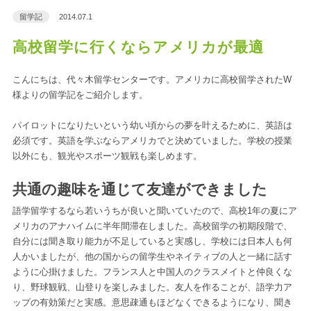
留学記
2014.07.1
高校留学に行くならアメリカが最適
こんにちは、代々木留学センターです。アメリカに高校留学されたW
様よりの留学記をご紹介します。
パイロットになりたいという幼い頃からの夢を叶えるために、英語は
必須です。英語を学ぶならアメリカでと決めていました。学校の授業
以外にも、観光やスポーツ観戦も楽しめます。
共通の趣味を通じて友達ができました
語学留学するなら若いうちが良いと聞いていたので、高校1年の夏にア
メリカのアナハイムに半年間滞在しました。高校留学の初期段階で、
自分には聞き取り能力が不足していると実感し、学校には日本人も何
人かいましたが、他の国からの留学生やネイティブの人と一緒に話す
ように心掛けました。フランス人と中国人のクラスメイトと仲良くな
り、野球観戦、山登りを楽しみました。友人を作ることが、語学力ア
ップの有効策だと実感。意思疎通もほどなくできるようになり、聞き