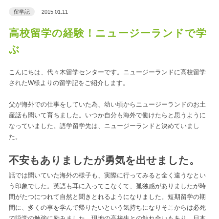
留学記
2015.01.11
高校留学の経験！ニュージーランドで学
ぶ
こんにちは、代々木留学センターです。ニュージーランドに高校留学
されたW様よりの留学記をご紹介します。
父が海外での仕事をしていた為、幼い頃からニュージーランドのお土
産話も聞いて育ちました。いつか自分も海外で働けたらと思うように
なっていました。語学留学先は、ニュージーランドと決めていまし
た。
不安もありましたが勇気を出せました。
話では聞いていた海外の様子も、実際に行ってみると全く違うなとい
う印象でした。英語も耳に入ってこなくて、孤独感がありましたが時
間がたつにつれて自然と聞きとれるようになりました。短期留学の期
間に、多くの事を学んで帰りたいという気持ちになりそこからは必死
で語学の勉強に励みました。現地の高校生との触れ合いもあり、日本