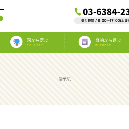
国から選ぶ
目的から選ぶ
COUNTRY
PURPOSE
ニュージーランド
オーストラリア
アイルランド
南アフリカ
アメリカ
イギリス
イタリア
スペイン
フランス
カナダ
マルタ
ドイツ
海外インターンシップ
ワーキングホリデー
教師宅ホームステイ
中学/高校正規留学
海外ボランティア
大学正規留学
語学プラスα
語学留学
専門留学
オペア
留学記