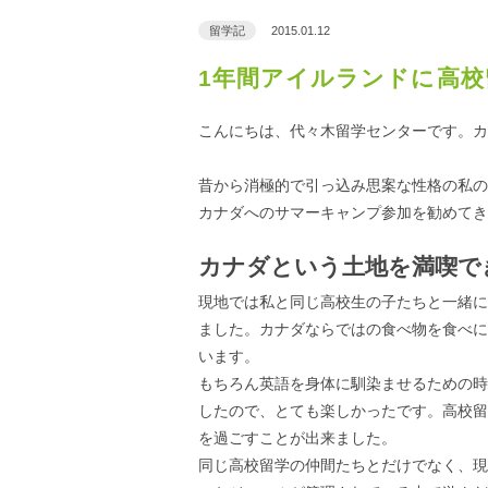
留学記
2015.01.12
1年間アイルランドに高校
こんにちは、代々木留学センターです。カ
昔から消極的で引っ込み思案な性格の私の
カナダへのサマーキャンプ参加を勧めてき
カナダという土地を満喫で
現地では私と同じ高校生の子たちと一緒に
ました。カナダならではの食べ物を食べに
います。
もちろん英語を身体に馴染ませるための時
したので、とても楽しかったです。高校留
を過ごすことが出来ました。
同じ高校留学の仲間たちとだけでなく、現