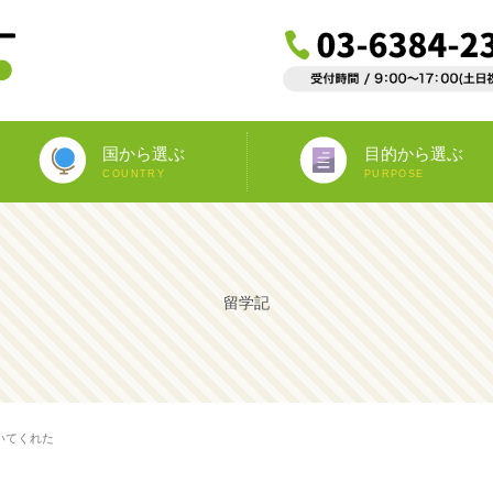
国から選ぶ
目的から選ぶ
COUNTRY
PURPOSE
ニュージーランド
オーストラリア
アイルランド
南アフリカ
アメリカ
イギリス
イタリア
スペイン
フランス
カナダ
マルタ
ドイツ
海外インターンシップ
ワーキングホリデー
教師宅ホームステイ
中学/高校正規留学
海外ボランティア
大学正規留学
語学プラスα
語学留学
専門留学
オペア
留学記
いてくれた