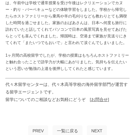
は、午前中は学校で通常授業を受け午後はレクリエーションでカヌ
ー・釣り・バーベキューなどの体験学習をしました。学校から帰宅し
たらホストファミリーから乗馬や羊の毛刈りなども教わりとても満喫
した時間を過ごせました。家族のおばあさんは、日本へ何度も旅行に
訪れていたと話してくれてパソコンで日本の風景写真を見せてあげた
らとっても喜んでくれました。帰国時は、空港まで家族が見送りにき
てくれて「またいつでもおいで」と言われて涙ぐんでしまいました。
1ヶ月間の高校留学でしたが、学校の授業はもちろんホストファミリー
と触れ合ったことで語学力が大幅にあがりました。気持ちを伝えたい
という思いが勉強の上達を後押ししてくれたと感じています。
代々木留学センターは、代々木高等学校の海外留学部門が運営す
る留学エージェントです。
留学についてのご相談などお気軽にどうぞ
[お問合せ]
PREV
一覧に戻る
NEXT