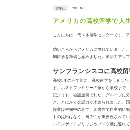
留学記
2015.07.5
アメリカの高校留学で人
こんにちは、代々木留学センターです。ア
幼いころからアメリカに憧れていました。
期留学を準備し始めました。英語力アップ
サンフランシスコに高校留
高校1年の三学期に、高校留学をしました
す。ホストファミリーの家から学校まで、
記よりも、会話重視でした。グループに分
と、とにかく会話力が求められました。国
授業は午前中のみで、図書館で自主的に勉
トの提出はなく、自主性が重要視されてい
ルデンゲイトブリッジやブドウ畑に連れて