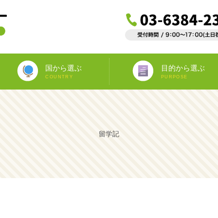
国から選ぶ
目的から選ぶ
COUNTRY
PURPOSE
ニュージーランド
オーストラリア
アイルランド
南アフリカ
アメリカ
イギリス
イタリア
スペイン
フランス
カナダ
マルタ
ドイツ
海外インターンシップ
ワーキングホリデー
教師宅ホームステイ
中学/高校正規留学
海外ボランティア
大学正規留学
語学プラスα
語学留学
専門留学
オペア
留学記