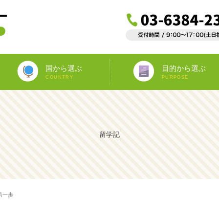
国から選ぶ
目的から選ぶ
COUNTRY
PURPOSE
ニュージーランド
オーストラリア
アイルランド
南アフリカ
アメリカ
イギリス
イタリア
スペイン
フランス
カナダ
マルタ
ドイツ
海外インターンシップ
ワーキングホリデー
教師宅ホームステイ
中学/高校正規留学
海外ボランティア
大学正規留学
語学プラスα
語学留学
専門留学
オペア
留学記
第一歩