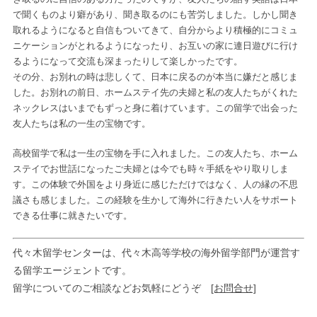
で聞くものより癖があり、聞き取るのにも苦労しました。しかし聞き
取れるようになると自信もついてきて、自分からより積極的にコミュ
ニケーションがとれるようになったり、お互いの家に連日遊びに行け
るようになって交流も深まったりして楽しかったです。
その分、お別れの時は悲しくて、日本に戻るのが本当に嫌だと感じま
した。お別れの前日、ホームステイ先の夫婦と私の友人たちがくれた
ネックレスはいまでもずっと身に着けています。この留学で出会った
友人たちは私の一生の宝物です。
高校留学で私は一生の宝物を手に入れました。この友人たち、ホーム
ステイでお世話になったご夫婦とは今でも時々手紙をやり取りしま
す。この体験で外国をより身近に感じただけではなく、人の縁の不思
議さも感じました。この経験を生かして海外に行きたい人をサポート
できる仕事に就きたいです。
代々木留学センターは、代々木高等学校の海外留学部門が運営す
る留学エージェントです。
留学についてのご相談などお気軽にどうぞ
[お問合せ]