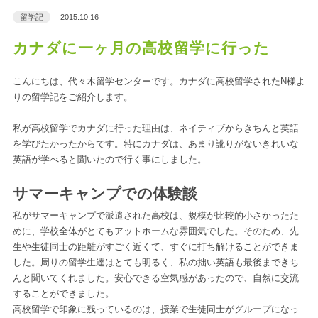
留学記
2015.10.16
カナダに一ヶ月の高校留学に行った
こんにちは、代々木留学センターです。カナダに高校留学されたN様よ
りの留学記をご紹介します。
私が高校留学でカナダに行った理由は、ネイティブからきちんと英語
を学びたかったからです。特にカナダは、あまり訛りがないきれいな
英語が学べると聞いたので行く事にしました。
サマーキャンプでの体験談
私がサマーキャンプで派遣された高校は、規模が比較的小さかったた
めに、学校全体がとてもアットホームな雰囲気でした。そのため、先
生や生徒同士の距離がすごく近くて、すぐに打ち解けることができま
した。周りの留学生達はとても明るく、私の拙い英語も最後まできち
んと聞いてくれました。安心できる空気感があったので、自然に交流
することができました。
高校留学で印象に残っているのは、授業で生徒同士がグループになっ