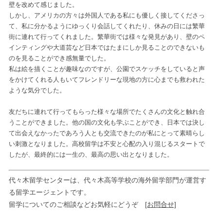
壁を改めて感じました。
しかし、アメリカの方々は外国人である私にも優しく接してくださっ
て、私に分かるようにゆっくり会話してくれたり、休みの日には繁華
街に連れて行ってくれました。繁華街では様々な発見があり、壁のペ
インティングや大道芸など日本ではたまにしか見ることのできないも
のを見ることができ感無量でした。
私は絵を描くことが趣味なのですが、公園でスケッチをしていると声
をかけてくれる人もいてフレンドリーな現地の方に心までも救われた
ような気分でした。
友だちに連れて行ってもらった様々な場所でたくさんの文化と触れ合
うことができました。他の国の文化も学ぶことができ、日本では決し
て出会えなかったであろう人とも交流できたのが私にとって素晴らし
い刺激となりました。高校留学は不安と心配の入り混じるスタートで
したが、最終的には一生の、最高の思い出となりました。
代々木留学センターは、代々木高等学校の海外留学部門が運営す
る留学エージェントです。
留学についてのご相談などお気軽にどうぞ
[お問合せ]