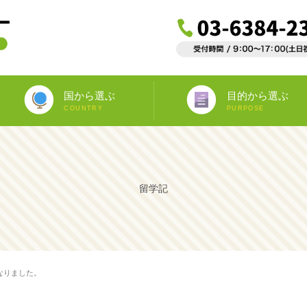
国から選ぶ
目的から選ぶ
COUNTRY
PURPOSE
ニュージーランド
オーストラリア
アイルランド
南アフリカ
アメリカ
イギリス
イタリア
スペイン
フランス
カナダ
マルタ
ドイツ
海外インターンシップ
ワーキングホリデー
教師宅ホームステイ
中学/高校正規留学
海外ボランティア
大学正規留学
語学プラスα
語学留学
専門留学
オペア
留学記
なりました。