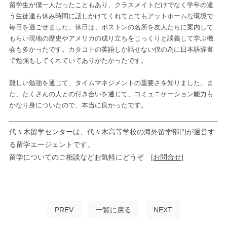
留学生が僕一人だったこともあり、クラスメイトだけでなく学年の違
う生徒達も休み時間に話しかけてくれてとてもアットホームな環境で
毎日を過ごせました。休日は、ボストンの名所を友人たちに案内して
もらい現地の歴史やアメリカの成り立ちをじっくりと談義して学ぶ機
会も多かったです。カタコトの英語しか話せない僕の為に日本語辞書
で勉強もしてくれていてありがたかったです。
難しい勉強を通じて、タイムマネジメントの重要さを知りました。ま
た、たくさんの人との付き合いを通じて、コミュニケーション能力も
かなり身についたので、本当に良かったです。
代々木留学センターは、代々木高等学校の海外留学部門が運営す
る留学エージェントです。
留学についてのご相談などお気軽にどうぞ
[お問合せ]
PREV
一覧に戻る
NEXT