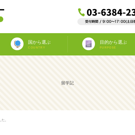
国から選ぶ
目的から選ぶ
COUNTRY
PURPOSE
ニュージーランド
オーストラリア
アイルランド
南アフリカ
アメリカ
イギリス
イタリア
スペイン
フランス
カナダ
マルタ
ドイツ
海外インターンシップ
ワーキングホリデー
教師宅ホームステイ
中学/高校正規留学
海外ボランティア
大学正規留学
語学プラスα
語学留学
専門留学
オペア
留学記
した。