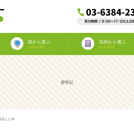
国から選ぶ
目的から選ぶ
COUNTRY
PURPOSE
ニュージーランド
オーストラリア
アイルランド
南アフリカ
アメリカ
イギリス
イタリア
スペイン
フランス
カナダ
マルタ
ドイツ
海外インターンシップ
ワーキングホリデー
教師宅ホームステイ
中学/高校正規留学
海外ボランティア
大学正規留学
語学プラスα
語学留学
専門留学
オペア
留学記
成長した事