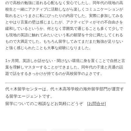
ので高校の勉強に送れる心配もなく安心でしたし、同年代の現地の高
校生と一緒にアクティブに活動しながら楽しくコミュニケーションが
取れるというまさに私にぴったりの内容でした。実際に参加してみる
とやはり言葉の壁は感じましたが、アクティビティがその不自由さを
緩和しているというか、何となく雰囲気で通じることも多くて少しで
も現地の英語に触れてみたいという私の願望を十分に満たしてくれる
もので大満足でした。もちろん留学してみてまだまだ勉強が足りない
と強く感じられたことも大事な経験になりました。
1ヶ月間、英語しか話せない・聞けない環境に身を置くことで自然と言
葉を理解しマスターすることができました。同年代の子達と共通の話
題で話をするきっかけが持てるのが高校留学のよさです。
代々木留学センターは、代々木高等学校の海外留学部門が運営す
る留学エージェントです。
留学についてのご相談などお気軽にどうぞ
[お問合せ]