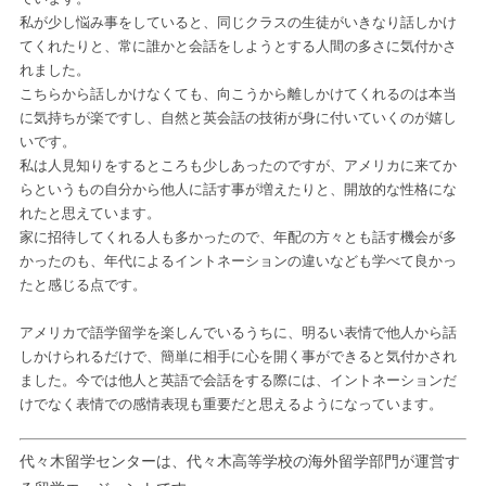
私が少し悩み事をしていると、同じクラスの生徒がいきなり話しかけ
てくれたりと、常に誰かと会話をしようとする人間の多さに気付かさ
れました。
こちらから話しかけなくても、向こうから離しかけてくれるのは本当
に気持ちが楽ですし、自然と英会話の技術が身に付いていくのが嬉し
いです。
私は人見知りをするところも少しあったのですが、アメリカに来てか
らというもの自分から他人に話す事が増えたりと、開放的な性格にな
れたと思えています。
家に招待してくれる人も多かったので、年配の方々とも話す機会が多
かったのも、年代によるイントネーションの違いなども学べて良かっ
たと感じる点です。
アメリカで語学留学を楽しんでいるうちに、明るい表情で他人から話
しかけられるだけで、簡単に相手に心を開く事ができると気付かされ
ました。今では他人と英語で会話をする際には、イントネーションだ
けでなく表情での感情表現も重要だと思えるようになっています。
代々木留学センターは、代々木高等学校の海外留学部門が運営す